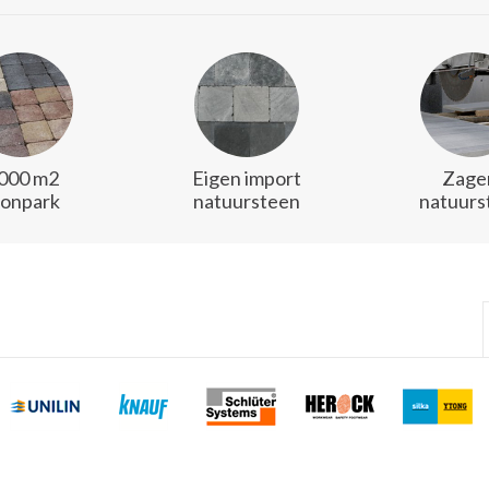
.000 m2
Eigen import
Zager
oonpark
natuursteen
natuurs