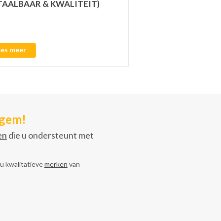
TAALBAAR & KWALITEIT)
Prefab modules voor reg
ees meer
Lees meer
rgem!
en
die u ondersteunt met
 u kwalitatieve
merken
van