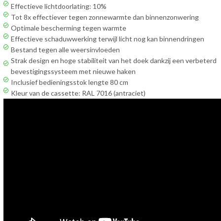
Effectieve lichtdoorlating: 10%
Tot 8x effectiever tegen zonnewarmte dan binnenzonwering
Optimale bescherming tegen warmte
Effectieve schaduwwerking terwijl licht nog kan binnendringen
Bestand tegen alle weersinvloeden
Strak design en hoge stabiliteit van het doek dankzij een verbeterd
bevestigingssysteem met nieuwe haken
Inclusief bedieningsstok lengte 80 cm
Kleur van de cassette: RAL 7016 (antraciet)