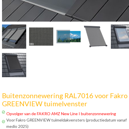
Buitenzonnewering RAL7016 voor Fakro
GREENVIEW tuimelvenster
Opvolger van de FAKRO AMZ New Line I buitenzonnewering
Voor Fakro GREENVIEW tuimeldakvensters (productiedatum vanaf
medio 2025)