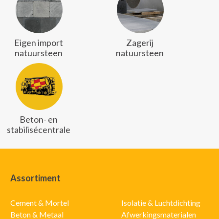
Eigen import
Zagerij
natuursteen
natuursteen
Beton- en
stabilisécentrale
Assortiment
Cement & Mortel
Isolatie & Luchtdichting
Beton & Metaal
Afwerkingsmaterialen