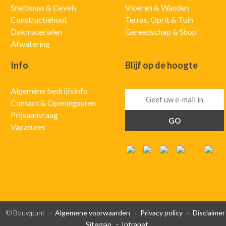
Snelbouw & Gevels
Vloeren & Wanden
Constructiehout
Terras, Oprit & Tuin
Dakmaterialen
Gereedschap & Shop
Afwatering
Info
Blijf op de hoogte
Algemene bedrijfsinfo
Contact & Openingsuren
Prijsaanvraag
Vacatures
© Bouwpunt
Algemene voorwaarden
Privacy policy
Disclaimer
Sitemap
Intranet