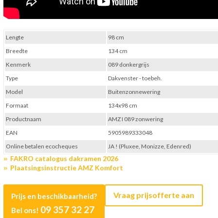
Lengte
98 cm
Breedte
134 cm
Kenmerk
089 donkergrijs
Type
Dakvenster - toebeh.
Model
Buitenzonnewering
Formaat
134x98 cm
Productnaam
AMZ I 089 zonwering
EAN
5905989333048
Online betalen ecocheques
JA ! (Pluxee, Monizze, Edenred)
FAKRO catalogus dakramen 2026
Plaatsingsinstructie AMZ Komfort
Vraag prijsofferte aan
Prijs en beschikbaarheid?
09 357 32 27
Bel ons!