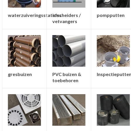
waterzuiveringsstations
afscheiders /
pompputten
vetvangers
gresbuizen
PVC buizen &
Inspectieputte
toebehoren