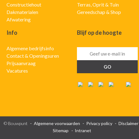
Constructiehout
Terras, Oprit & Tuin
Dakmaterialen
Gereedschap & Shop
Afwatering
Info
Blijf op de hoogte
Algemene bedrijfsinfo
Contact & Openingsuren
Prijsaanvraag
Vacatures
© Bouwpunt
Algemene voorwaarden
Privacy policy
Disclaimer
Sitemap
Intranet