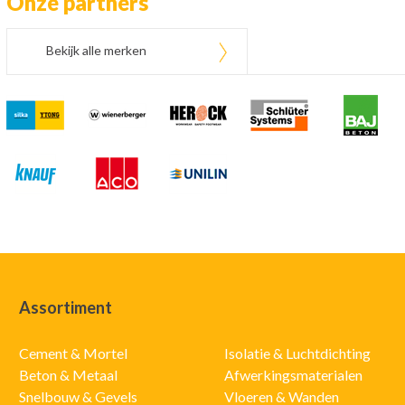
Onze partners
Bekijk alle merken
Assortiment
Cement & Mortel
Isolatie & Luchtdichting
Beton & Metaal
Afwerkingsmaterialen
Snelbouw & Gevels
Vloeren & Wanden