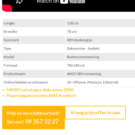
Lengte
118 cm
Breedte
78 cm
Kenmerk
089 donkergrijs
Type
Dakvenster - toebeh.
Model
Buitenzonnewering
Formaat
78x140 cm
Productnaam
AMZ I 089 zonwering
Online betalen ecocheques
JA ! (Pluxee, Monizze, Edenred)
FAKRO catalogus dakramen 2026
Plaatsingsinstructie AMZ Komfort
Vraag prijsofferte aan
Prijs en beschikbaarheid?
09 357 32 27
Bel ons!