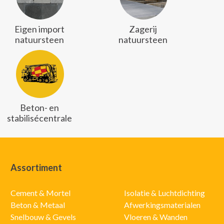
Eigen import
Zagerij
natuursteen
natuursteen
Beton- en
stabilisécentrale
Assortiment
Cement & Mortel
Isolatie & Luchtdichting
Beton & Metaal
Afwerkingsmaterialen
Snelbouw & Gevels
Vloeren & Wanden