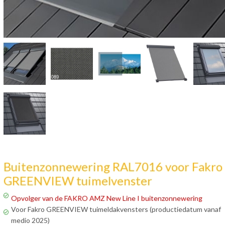
Buitenzonnewering RAL7016 voor Fakro
GREENVIEW tuimelvenster
Opvolger van de FAKRO AMZ New Line I buitenzonnewering
Voor Fakro GREENVIEW tuimeldakvensters (productiedatum vanaf
medio 2025)