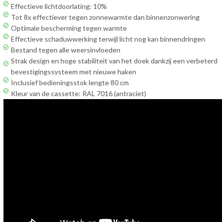
Effectieve lichtdoorlating: 10%
Tot 8x effectiever tegen zonnewarmte dan binnenzonwering
Optimale bescherming tegen warmte
Effectieve schaduwwerking terwijl licht nog kan binnendringen
Bestand tegen alle weersinvloeden
Strak design en hoge stabiliteit van het doek dankzij een verbeterd
bevestigingssysteem met nieuwe haken
Inclusief bedieningsstok lengte 80 cm
Kleur van de cassette: RAL 7016 (antraciet)