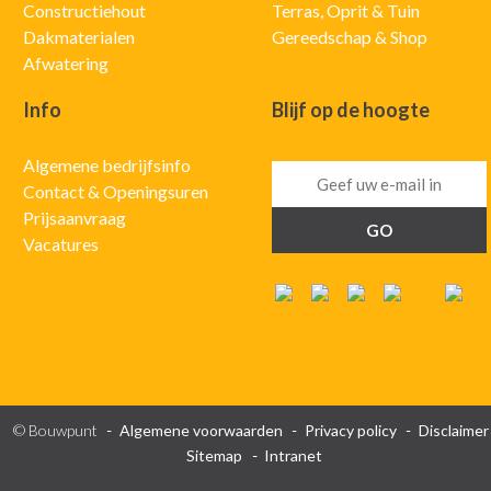
Constructiehout
Terras, Oprit & Tuin
Dakmaterialen
Gereedschap & Shop
Afwatering
Info
Blijf op de hoogte
Algemene bedrijfsinfo
Contact & Openingsuren
Prijsaanvraag
Vacatures
© Bouwpunt
Algemene voorwaarden
Privacy policy
Disclaimer
Sitemap
Intranet