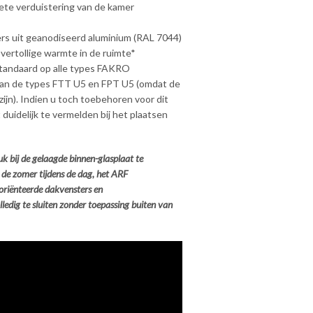
te verduistering van de kamer
ers uit geanodiseerd aluminium (RAL 7044)
overtollige warmte in de ruimte*
 standaard op alle types FAKRO
van de types FTT U5 en FPT U5 (omdat de
zijn). Indien u toch toebehoren voor dit
 duidelijk te vermelden bij het plaatsen
k bij de gelaagde binnen-glasplaat te
 de zomer tijdens de dag, het ARF
georiënteerde dakvensters en
ledig te sluiten zonder toepassing buiten van