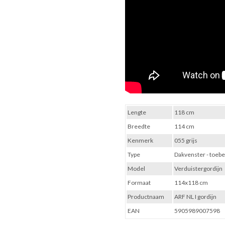
Lengte
118 cm
Breedte
114 cm
Kenmerk
055 grijs
Type
Dakvenster - toebe
Model
Verduistergordijn
Formaat
114x118 cm
Productnaam
ARF NL I gordijn
EAN
5905989007598