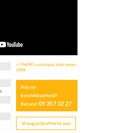
FAKRO catalogus dakramen
2026
Prijs en
h.
beschikbaarheid?
09 357 32 27
Bel ons!
Vraag prijsofferte aan