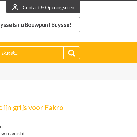
Contact & Openingsuren
ysse is nu Bouwpunt Buysse!
ijn grijs voor Fakro
rs
egen zonlicht