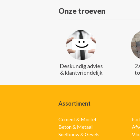
Onze troeven
Deskundig advies
2
& klantvriendelijk
t
Assortiment
Cement & Mortel
Iso
Beton & Metaal
Afw
Snelbouw & Gevels
Vlo