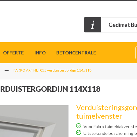
Gedimat Bu
OFFERTE
INFO
BETONCENTRALE
FAKRO ARF NL I 055 verduistergordijn 114x118
VERDUISTERGORDIJN 114X118
Verduisteringsgord
tuimelvenster
Voor Fakro tuimeldakvenste
Uitstekende bescherming t