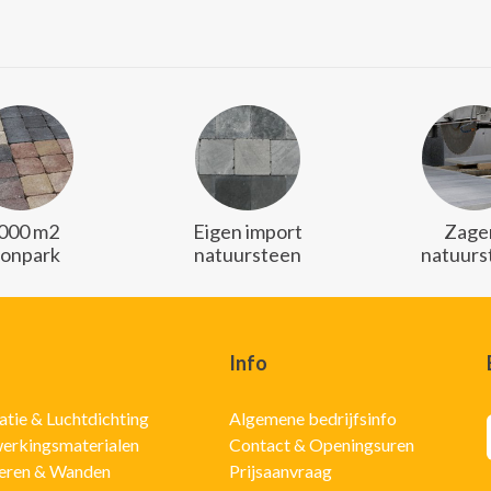
.000 m2
Eigen import
Zager
oonpark
natuursteen
natuurs
Info
latie & Luchtdichting
Algemene bedrijfsinfo
erkingsmaterialen
Contact & Openingsuren
eren & Wanden
Prijsaanvraag