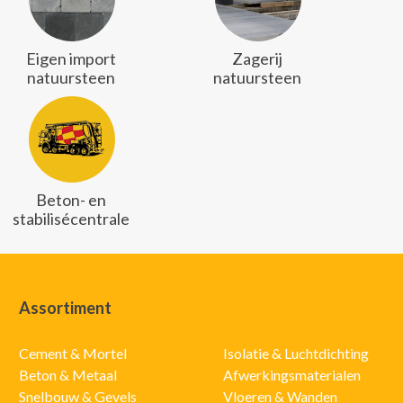
Eigen import
Zagerij
natuursteen
natuursteen
Beton- en
stabilisécentrale
Assortiment
Cement & Mortel
Isolatie & Luchtdichting
Beton & Metaal
Afwerkingsmaterialen
Snelbouw & Gevels
Vloeren & Wanden