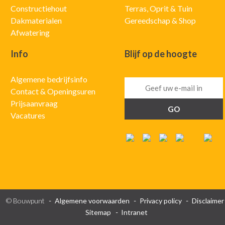
Constructiehout
Terras, Oprit & Tuin
Dakmaterialen
Gereedschap & Shop
Afwatering
Info
Blijf op de hoogte
Algemene bedrijfsinfo
Contact & Openingsuren
Prijsaanvraag
Vacatures
© Bouwpunt
Algemene voorwaarden
Privacy policy
Disclaimer
Sitemap
Intranet