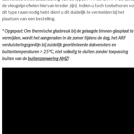
de vleugelprofielen hiervan breder zijn). Indien u toch toebehoren v
dit type raam nodig hebt dient u dit duidelijk te vermelden bij het
plaatsen van een bestelling.
* Opgepast: Om thermische glasbreuk bij de gelaagde binnen-glasplaat te
vermijden, wordt het aangeraden in de zomer tijdens de dag, het ARF
verduisteringsgordijn bij zuidelijk georiënteerde dakvensters en
buitentemperaturen > 25°C, niet volledig te sluiten zonder toepassing
buiten van de
buitenzonwering AMZ
!