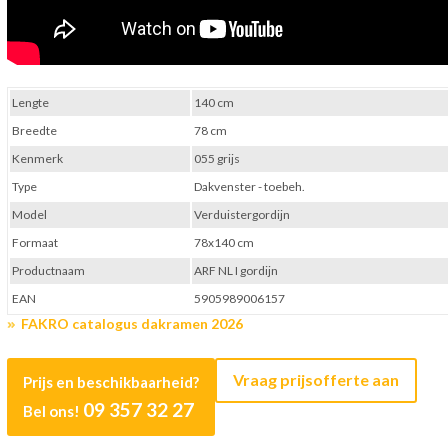
Lengte
140 cm
Breedte
78 cm
Kenmerk
055 grijs
Type
Dakvenster - toebeh.
Model
Verduistergordijn
Formaat
78x140 cm
Productnaam
ARF NL I gordijn
EAN
5905989006157
FAKRO catalogus dakramen 2026
Vraag prijsofferte aan
Prijs en beschikbaarheid?
09 357 32 27
Bel ons!