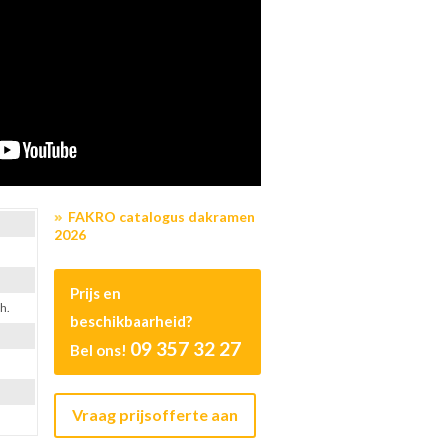
FAKRO catalogus dakramen
2026
Prijs en
h.
beschikbaarheid?
09 357 32 27
Bel ons!
Vraag prijsofferte aan