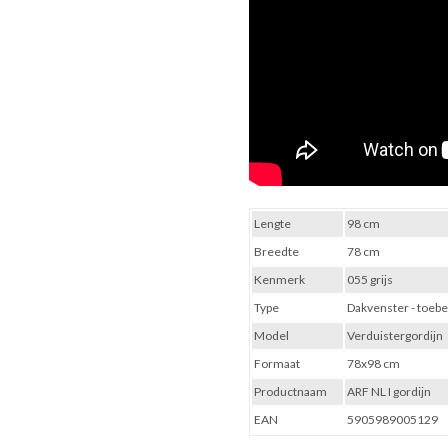
Lengte
98 cm
Breedte
78 cm
Kenmerk
055 grijs
Type
Dakvenster - toebe
Model
Verduistergordijn
Formaat
78x98 cm
Productnaam
ARF NL I gordijn
EAN
5905989005129