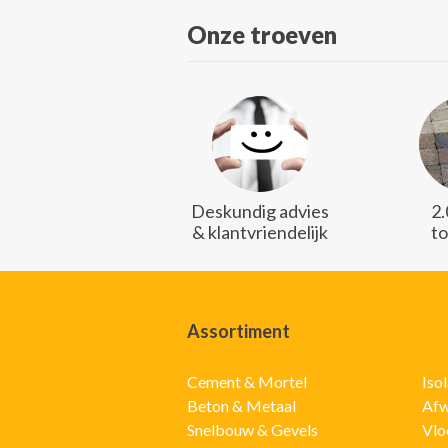
Onze troeven
Deskundig advies
2
& klantvriendelijk
t
Assortiment
Cement & Mortel
Iso
Beton & Metaal
Afw
Snelbouw & Gevels
Vlo