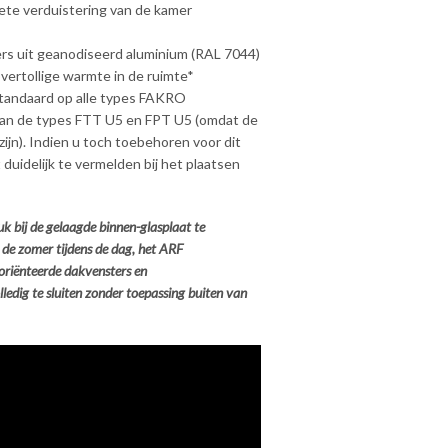
te verduistering van de kamer
ers uit geanodiseerd aluminium (RAL 7044)
overtollige warmte in de ruimte*
 standaard op alle types FAKRO
van de types FTT U5 en FPT U5 (omdat de
zijn). Indien u toch toebehoren voor dit
 duidelijk te vermelden bij het plaatsen
k bij de gelaagde binnen-glasplaat te
 de zomer tijdens de dag, het ARF
georiënteerde dakvensters en
ledig te sluiten zonder toepassing buiten van