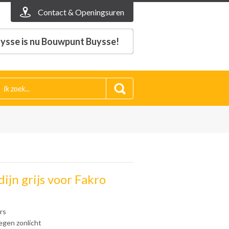
Contact & Openingsuren
ysse is nu Bouwpunt Buysse!
ijn grijs voor Fakro
rs
egen zonlicht