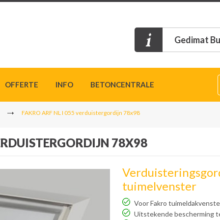
Gedimat Bu
OFFERTE
INFO
BETONCENTRALE
FAKRO ARF NL I 055 verduistergordijn 78x98
VERDUISTERGORDIJN 78X98
Verduisteringsgord
tuimelvenster
Voor Fakro tuimeldakvenste
Uitstekende bescherming t