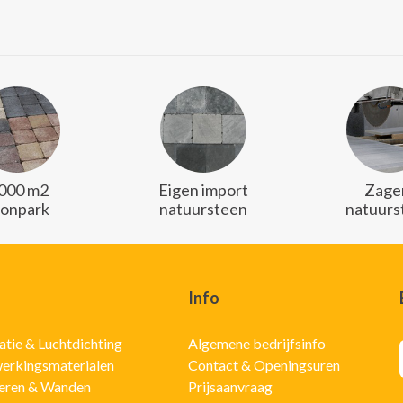
.000 m2
Eigen import
Zager
oonpark
natuursteen
natuurs
Info
latie & Luchtdichting
Algemene bedrijfsinfo
erkingsmaterialen
Contact & Openingsuren
eren & Wanden
Prijsaanvraag