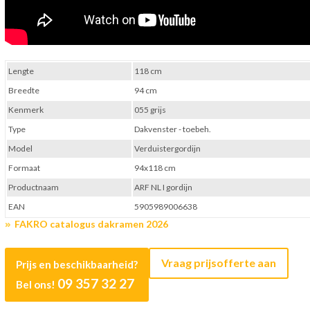
Lengte
118 cm
Breedte
94 cm
Kenmerk
055 grijs
Type
Dakvenster - toebeh.
Model
Verduistergordijn
Formaat
94x118 cm
Productnaam
ARF NL I gordijn
EAN
5905989006638
FAKRO catalogus dakramen 2026
Vraag prijsofferte aan
Prijs en beschikbaarheid?
09 357 32 27
Bel ons!