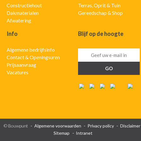
Constructiehout
Terras, Oprit & Tuin
Dakmaterialen
Gereedschap & Shop
Afwatering
Info
Blijf op de hoogte
Algemene bedrijfsinfo
Contact & Openingsuren
Prijsaanvraag
Vacatures
© Bouwpunt
Algemene voorwaarden
Privacy policy
Disclaimer
Sitemap
Intranet