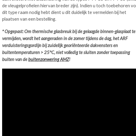
de vleugelprofielen hiervan breder zijn). Indien u toch toebehoren v
dit type raam nodig hebt dient u dit duidelijk te vermelden bij het
plaatsen van een bestelling.
* Opgepast: Om thermische glasbreuk bij de gelaagde binnen-glasplaat te
vermijden, wordt het aangeraden in de zomer tijdens de dag, het ARF
verduisteringsgordijn bij zuidelijk georiënteerde dakvensters en
buitentemperaturen > 25°C, niet volledig te sluiten zonder toepassing
buiten van de
buitenzonwering AMZ
!