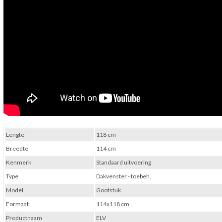
Lengte
118 cm
Breedte
114 cm
Kenmerk
Standaard uitvoering
Type
Dakvenster - toebeh.
Model
Gootstuk
Formaat
114x118 cm
Productnaam
ELV