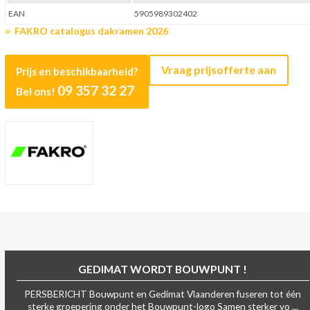
EAN
5905989302402
FAKRO catalogus dakramen 2026
Vraag prijsofferte aan
Prijs en beschikbaarheid?
09 357 32 27
Bel ons!
GEDIMAT WORDT BOUWPUNT !
PERSBERICHT Bouwpunt en Gedimat Vlaanderen fuseren tot één
sterke groepering onder het Bouwpunt-logo Samen sterker vo ...