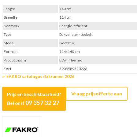
Lengte
140 cm
Breedte
114 cm
Kenmerk
Energie-efficiënt
Type
Dakvenster - toebeh.
Model
Gootstuk
Formaat
114x140 cm
Productnaam
ELV-T Thermo
EAN
5905989520226
FAKRO catalogus dakramen 2026
Vraag prijsofferte aan
Prijs en beschikbaarheid?
09 357 32 27
Bel ons!