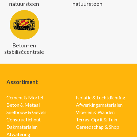
natuursteen
natuursteen
Beton- en
stabilisécentrale
Assortiment
Cement & Mortel
Isolatie & Luchtdichting
Beton & Metaal
Afwerkingsmaterialen
Snelbouw & Gevels
Vloeren & Wanden
Constructiehout
Terras, Oprit & Tuin
Dakmaterialen
Gereedschap & Shop
Afwatering