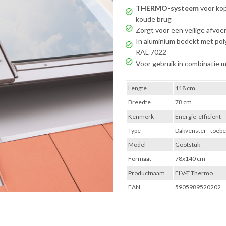
THERMO-systeem
voor kop
koude brug
Zorgt voor een veilige afvo
In aluminium bedekt met pol
RAL 7022
Voor gebruik in combinatie m
Lengte
118 cm
Breedte
78 cm
Kenmerk
Energie-efficiënt
Type
Dakvenster - toebe
Model
Gootstuk
Formaat
78x140 cm
Productnaam
ELV-T Thermo
EAN
5905989520202