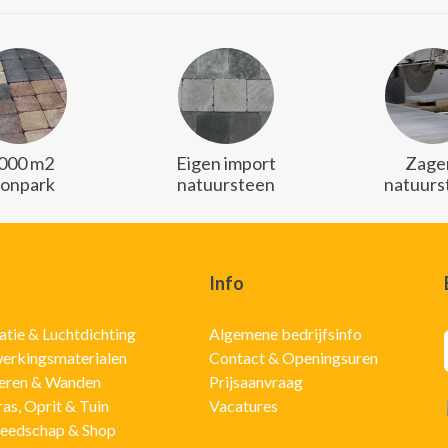
.000 m2
Eigen import
Zager
oonpark
natuursteen
natuurs
Info
latie & Luchtdichting
Algemene bedrijfsinfo
erkingsmaterialen
Contact & Openingsuren
eren & Wanden
Prijsaanvraag
ras, Oprit & Tuin
Vacatures
eedschap & Shop