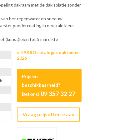
peling dakraam met de dakisolatie zonder
er van het regenwater en sneeuw
yester poedercoating in neutrale kleur
et (kunst)leien tot 5 mm dikte
FAKRO catalogus dakramen
2026
Prijs en
h.
beschikbaarheid?
09 357 32 27
Bel ons!
Vraag prijsofferte aan