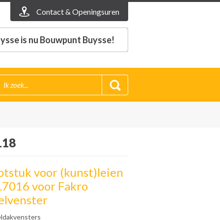
Contact & Openingsuren
ysse is nu Bouwpunt Buysse!
118
otstuk voor (kunst)leien
L7016 voor Fakro
lvenster
ldakvensters