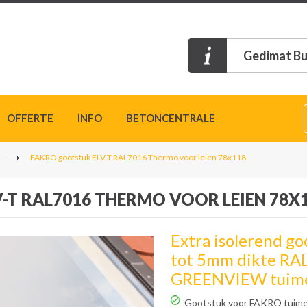
Gedimat Bu
OFFERTE
INFO
BETONCENTRALE
FAKRO gootstuk ELV-T RAL7016 Thermo voor leien 78x118
-T RAL7016 THERMO VOOR LEIEN 78X
Extra isolerend go
tot 5mm dikte RA
GREENVIEW tuime
Gootstuk voor FAKRO tuime