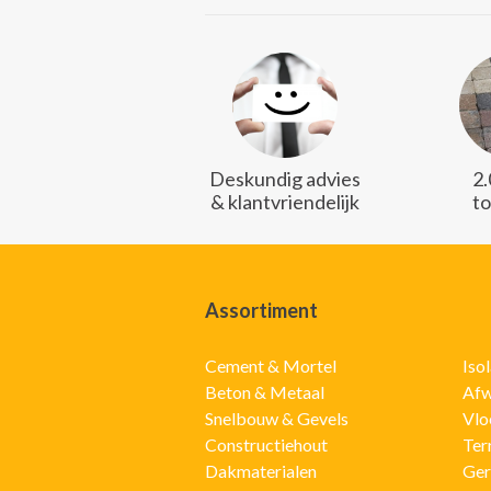
Deskundig advies
2
& klantvriendelijk
t
Assortiment
Cement & Mortel
Iso
Beton & Metaal
Afw
Snelbouw & Gevels
Vlo
Constructiehout
Ter
Dakmaterialen
Ger