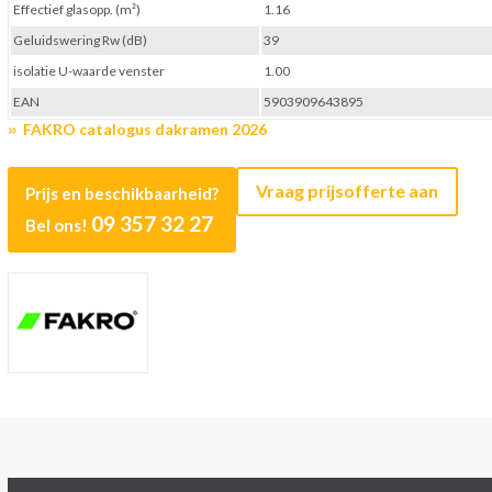
Effectief glasopp. (m²)
1.16
Geluidswering Rw (dB)
39
isolatie U-waarde venster
1.00
EAN
5903909643895
FAKRO catalogus dakramen 2026
Vraag prijsofferte aan
Prijs en beschikbaarheid?
09 357 32 27
Bel ons!