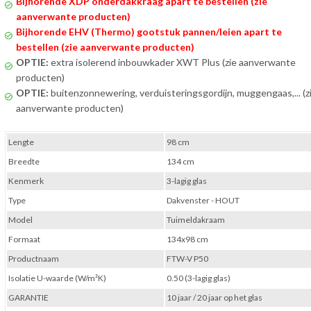
Bijhorende XDP onderdakkraag apart te bestellen (zie
aanverwante producten)
Bijhorende EHV (Thermo) gootstuk pannen/leien apart te
bestellen (zie aanverwante producten)
OPTIE:
extra isolerend inbouwkader XWT Plus (zie aanverwante
producten)
OPTIE:
buitenzonnewering, verduisteringsgordijn, muggengaas,... (z
aanverwante producten)
Lengte
98 cm
Breedte
134 cm
Kenmerk
3-lagig glas
Type
Dakvenster - HOUT
Model
Tuimeldakraam
Formaat
134x98 cm
Productnaam
FTW-V P50
Isolatie U-waarde (W/m²K)
0.50 (3-lagig glas)
GARANTIE
10 jaar / 20 jaar op het glas