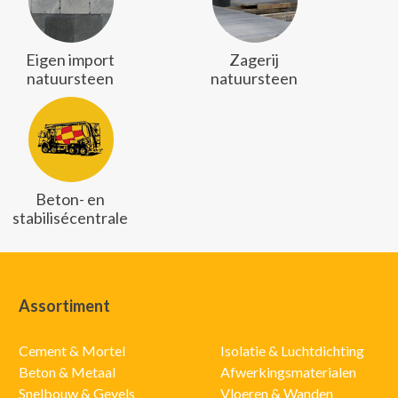
Eigen import
Zagerij
natuursteen
natuursteen
Beton- en
stabilisécentrale
Assortiment
Cement & Mortel
Isolatie & Luchtdichting
Beton & Metaal
Afwerkingsmaterialen
Snelbouw & Gevels
Vloeren & Wanden