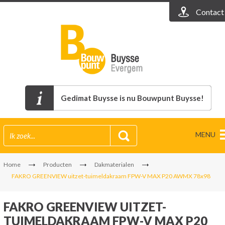
Contact
Gedimat Buysse is nu Bouwpunt Buysse!
MENU
Home
Producten
Dakmaterialen
FAKRO GREENVIEW uitzet-tuimeldakraam FPW-V MAX P20 AWMX 78x98
FAKRO GREENVIEW UITZET-
TUIMELDAKRAAM FPW-V MAX P20