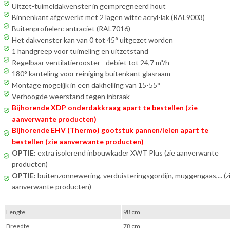
Uitzet-tuimeldakvenster in geïmpregneerd hout
Binnenkant afgewerkt met 2 lagen witte acryl-lak (RAL9003)
Buitenprofielen: antraciet (RAL7016)
Het dakvenster kan van 0 tot 45° uitgezet worden
1 handgreep voor tuimeling en uitzetstand
Regelbaar ventilatierooster - debiet tot 24,7 m³/h
180° kanteling voor reiniging buitenkant glasraam
Montage mogelijk in een dakhelling van 15-55°
Verhoogde weerstand tegen inbraak
Bijhorende XDP onderdakkraag apart te bestellen (zie
aanverwante producten)
Bijhorende EHV (Thermo) gootstuk pannen/leien apart te
bestellen (zie aanverwante producten)
OPTIE:
extra isolerend inbouwkader XWT Plus (zie aanverwante
producten)
OPTIE:
buitenzonnewering, verduisteringsgordijn, muggengaas,... (z
aanverwante producten)
Lengte
98 cm
Breedte
78 cm