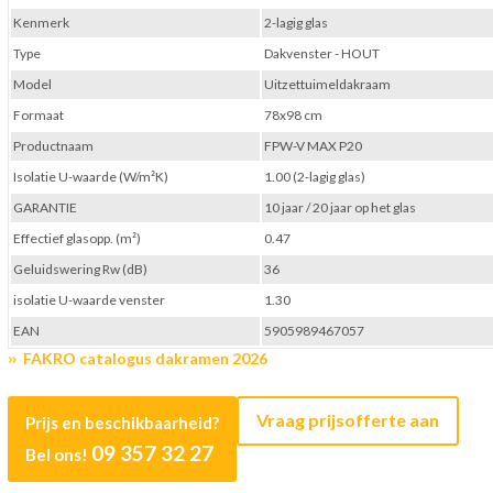
Kenmerk
2-lagig glas
Type
Dakvenster - HOUT
Model
Uitzettuimeldakraam
Formaat
78x98 cm
Productnaam
FPW-V MAX P20
Isolatie U-waarde (W/m²K)
1.00 (2-lagig glas)
GARANTIE
10 jaar / 20 jaar op het glas
Effectief glasopp. (m²)
0.47
Geluidswering Rw (dB)
36
isolatie U-waarde venster
1.30
EAN
5905989467057
FAKRO catalogus dakramen 2026
Vraag prijsofferte aan
Prijs en beschikbaarheid?
09 357 32 27
Bel ons!