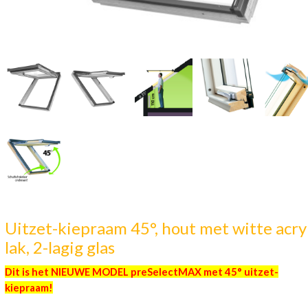
Uitzet-kiepraam 45°, hout met witte acry
lak, 2-lagig glas
Dit is het NIEUWE MODEL preSelectMAX met 45° uitzet-
kiepraam!