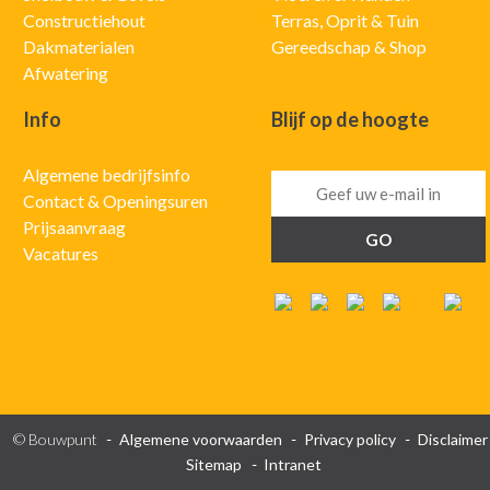
Constructiehout
Terras, Oprit & Tuin
Dakmaterialen
Gereedschap & Shop
Afwatering
Info
Blijf op de hoogte
Algemene bedrijfsinfo
Contact & Openingsuren
Prijsaanvraag
Vacatures
© Bouwpunt
Algemene voorwaarden
Privacy policy
Disclaimer
Sitemap
Intranet