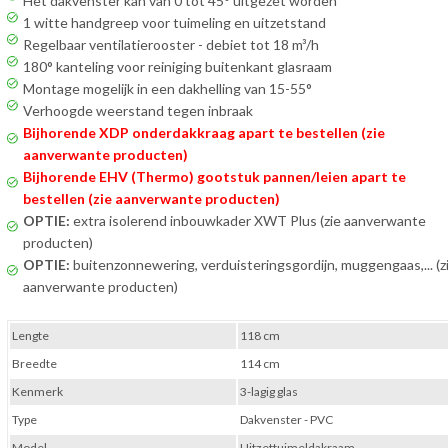
Het dakvenster kan van 0 tot 45° uitgezet worden
1 witte handgreep voor tuimeling en uitzetstand
Regelbaar ventilatierooster - debiet tot 18 m³/h
180° kanteling voor reiniging buitenkant glasraam
Montage mogelijk in een dakhelling van 15-55°
Verhoogde weerstand tegen inbraak
Bijhorende XDP onderdakkraag apart te bestellen (zie
aanverwante producten)
Bijhorende EHV (Thermo) gootstuk pannen/leien apart te
bestellen (zie aanverwante producten)
OPTIE:
extra isolerend inbouwkader XWT Plus (zie aanverwante
producten)
OPTIE:
buitenzonnewering, verduisteringsgordijn, muggengaas,... (z
aanverwante producten)
Lengte
118 cm
Breedte
114 cm
Kenmerk
3-lagig glas
Type
Dakvenster - PVC
Model
Uitzettuimeldakraam