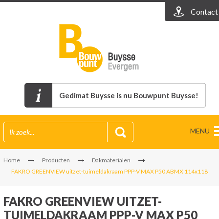
Contact
Gedimat Buysse is nu Bouwpunt Buysse!
MENU
Home
Producten
Dakmaterialen
FAKRO GREENVIEW uitzet-tuimeldakraam PPP-V MAX P50 ABMX 114x118
FAKRO GREENVIEW UITZET-
TUIMELDAKRAAM PPP-V MAX P50