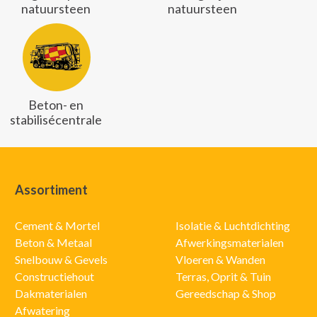
natuursteen
natuursteen
Beton- en
stabilisécentrale
Assortiment
Cement & Mortel
Isolatie & Luchtdichting
Beton & Metaal
Afwerkingsmaterialen
Snelbouw & Gevels
Vloeren & Wanden
Constructiehout
Terras, Oprit & Tuin
Dakmaterialen
Gereedschap & Shop
Afwatering