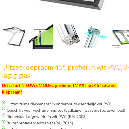
Uitzet-kiepraam 45°, profiel in wit PVC, 3
lagig glas
Dit is het NIEUWE MODEL preSelectMAX met 45° uitzet-
kiepraam!
Uitzet-tuimeldakvenster in onderhoudsvriendelijk wit PVC
Geschikt voor vochtige ruimtes (badkamer, wasserette, zwembad)
Binnenkant afgewerkt in wit PVC (RAL9003)
Buitenprofielen: antraciet (RAL7016)