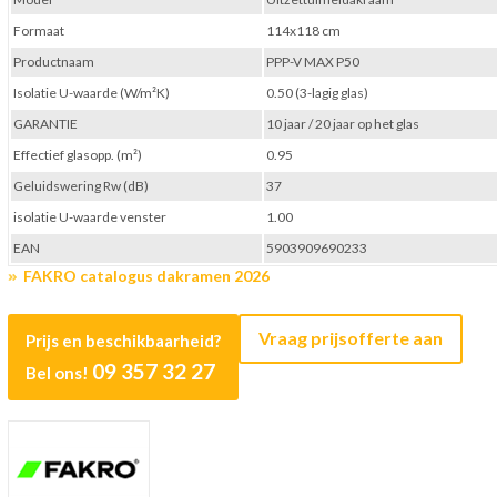
Formaat
114x118 cm
Productnaam
PPP-V MAX P50
Isolatie U-waarde (W/m²K)
0.50 (3-lagig glas)
GARANTIE
10 jaar / 20 jaar op het glas
Effectief glasopp. (m²)
0.95
Geluidswering Rw (dB)
37
isolatie U-waarde venster
1.00
EAN
5903909690233
FAKRO catalogus dakramen 2026
Vraag prijsofferte aan
Prijs en beschikbaarheid?
09 357 32 27
Bel ons!