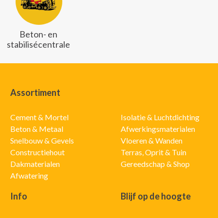
Beton- en
stabilisécentrale
Assortiment
Cement & Mortel
Isolatie & Luchtdichting
Beton & Metaal
Afwerkingsmaterialen
Snelbouw & Gevels
Vloeren & Wanden
Constructiehout
Terras, Oprit & Tuin
Dakmaterialen
Gereedschap & Shop
Afwatering
Info
Blijf op de hoogte