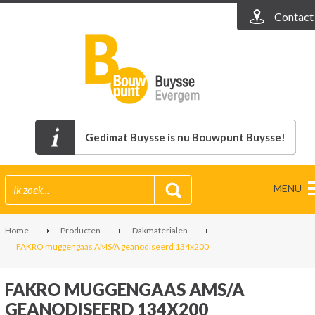
Contact
Gedimat Buysse is nu Bouwpunt Buysse!
MENU
Home
Producten
Dakmaterialen
FAKRO muggengaas AMS/A geanodiseerd 134x200
FAKRO MUGGENGAAS AMS/A
GEANODISEERD 134X200