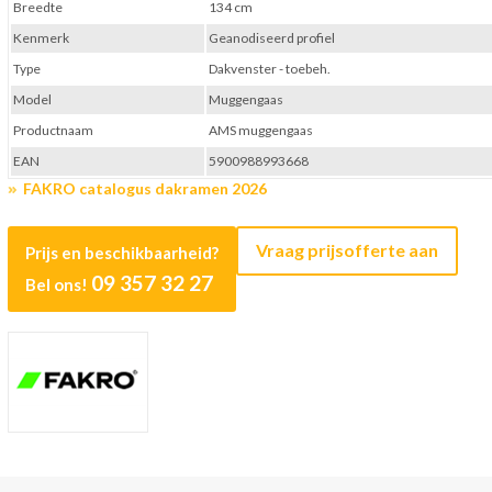
Breedte
134 cm
Kenmerk
Geanodiseerd profiel
Type
Dakvenster - toebeh.
Model
Muggengaas
Productnaam
AMS muggengaas
EAN
5900988993668
FAKRO catalogus dakramen 2026
Vraag prijsofferte aan
Prijs en beschikbaarheid?
09 357 32 27
Bel ons!