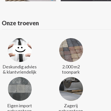
Onze troeven
Deskundig advies
2.000 m2
& klantvriendelijk
toonpark
Eigen import
Zagerij
natuursteen
natuursteen