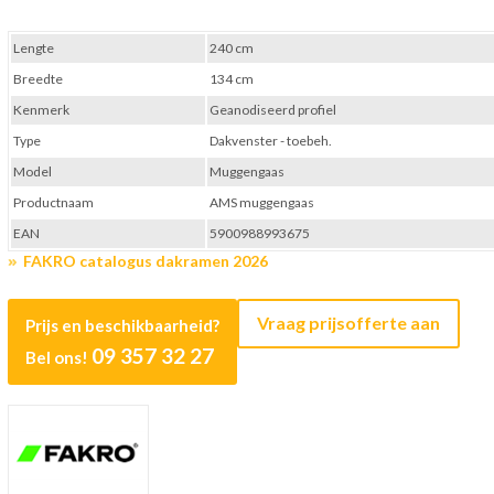
Lengte
240 cm
Breedte
134 cm
Kenmerk
Geanodiseerd profiel
Type
Dakvenster - toebeh.
Model
Muggengaas
Productnaam
AMS muggengaas
EAN
5900988993675
FAKRO catalogus dakramen 2026
Vraag prijsofferte aan
Prijs en beschikbaarheid?
09 357 32 27
Bel ons!