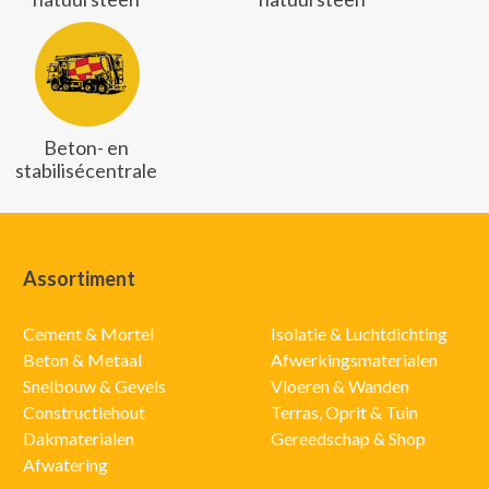
Beton- en
stabilisécentrale
Assortiment
Cement & Mortel
Isolatie & Luchtdichting
Beton & Metaal
Afwerkingsmaterialen
Snelbouw & Gevels
Vloeren & Wanden
Constructiehout
Terras, Oprit & Tuin
Dakmaterialen
Gereedschap & Shop
Afwatering