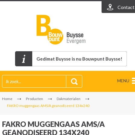
Contact
Gedimat Buysse is nu Bouwpunt Buysse!
MENU
Home
Producten
Dakmaterialen
FAKRO muggengaas AMS/A geanodiseerd 134x240
FAKRO MUGGENGAAS AMS/A
GEANODISEERD 134X240