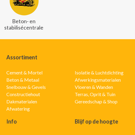
Beton- en
stabilisécentrale
Assortiment
Cement & Mortel
Isolatie & Luchtdichting
Beton & Metaal
Afwerkingsmaterialen
Snelbouw & Gevels
Vloeren & Wanden
Constructiehout
Terras, Oprit & Tuin
Dakmaterialen
Gereedschap & Shop
Afwatering
Info
Blijf op de hoogte