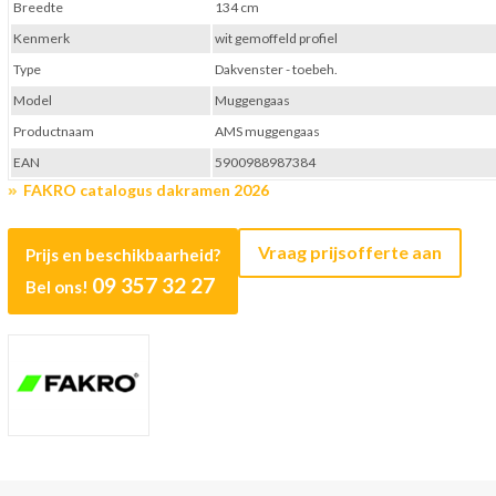
Breedte
134 cm
Kenmerk
wit gemoffeld profiel
Type
Dakvenster - toebeh.
Model
Muggengaas
Productnaam
AMS muggengaas
EAN
5900988987384
FAKRO catalogus dakramen 2026
Vraag prijsofferte aan
Prijs en beschikbaarheid?
09 357 32 27
Bel ons!