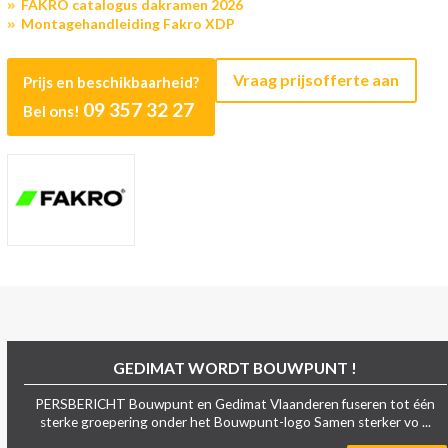
FAKRO catalogus dakramen 2026
Montagehandleiding Fakro XDP
Vraag prijsofferte aan
Prijs en beschikbaarheid?
09 357 32 27
Bel ons!
GEDIMAT WORDT BOUWPUNT !
PERSBERICHT Bouwpunt en Gedimat Vlaanderen fuseren tot één
sterke groepering onder het Bouwpunt-logo Samen sterker vo ...