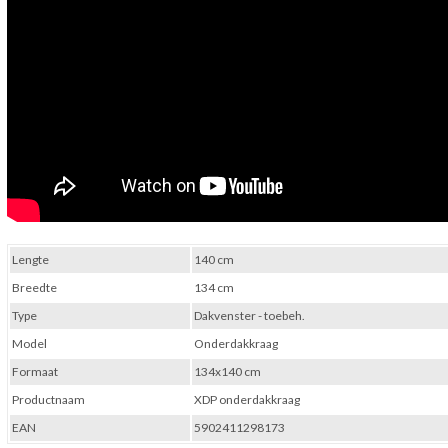
Lengte
140 cm
Breedte
134 cm
Type
Dakvenster - toebeh.
Model
Onderdakkraag
Formaat
134x140 cm
Productnaam
XDP onderdakkraag
EAN
5902411298173