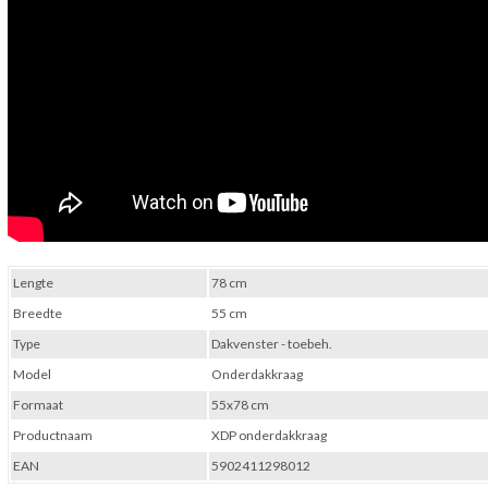
Lengte
78 cm
Breedte
55 cm
Type
Dakvenster - toebeh.
Model
Onderdakkraag
Formaat
55x78 cm
Productnaam
XDP onderdakkraag
EAN
5902411298012