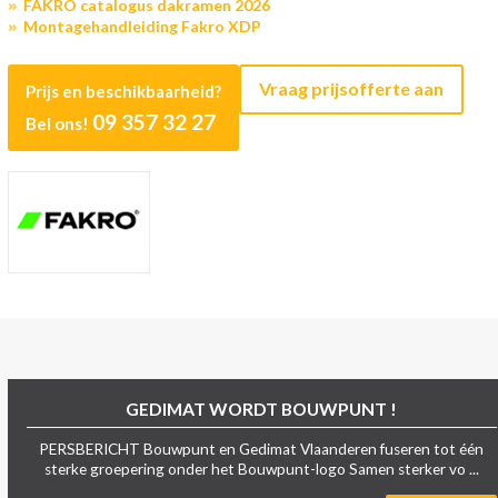
FAKRO catalogus dakramen 2026
Montagehandleiding Fakro XDP
Vraag prijsofferte aan
Prijs en beschikbaarheid?
09 357 32 27
Bel ons!
GEDIMAT WORDT BOUWPUNT !
PERSBERICHT Bouwpunt en Gedimat Vlaanderen fuseren tot één
sterke groepering onder het Bouwpunt-logo Samen sterker vo ...