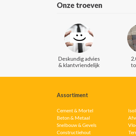
Onze troeven
Deskundig advies
2
& klantvriendelijk
t
Assortiment
Cement & Mortel
Iso
Beton & Metaal
Afw
Snelbouw & Gevels
Vlo
Constructiehout
Ter