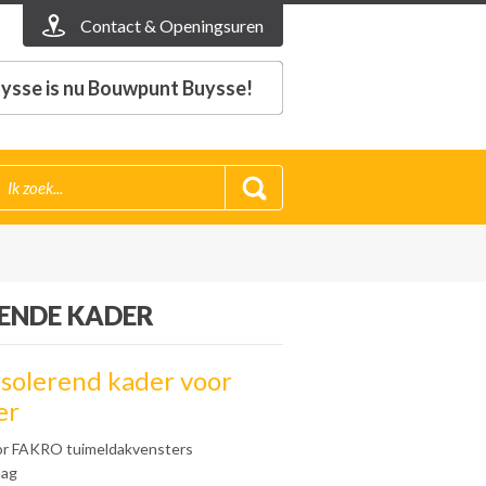
Contact & Openingsuren
ysse is nu Bouwpunt Buysse!
ENDE KADER
solerend kader voor
er
or FAKRO tuimeldakvensters
aag