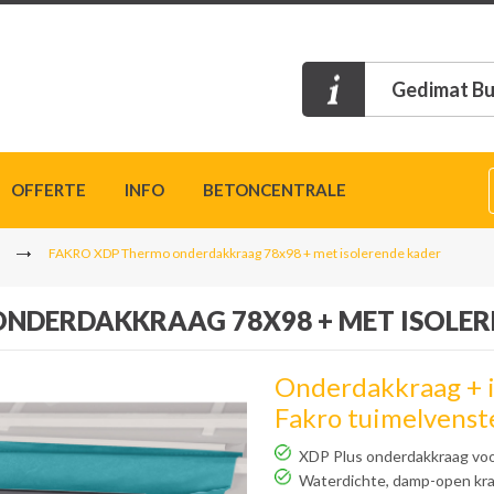
Gedimat Bu
OFFERTE
INFO
BETONCENTRALE
FAKRO XDP Thermo onderdakkraag 78x98 + met isolerende kader
NDERDAKKRAAG 78X98 + MET ISOLER
Onderdakkraag + i
Fakro tuimelvenst
XDP Plus onderdakkraag vo
Waterdichte, damp-open kr