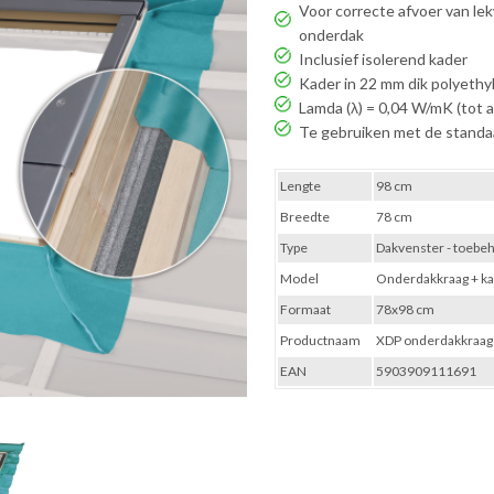
Voor correcte afvoer van l
onderdak
Inclusief isolerend kader
Kader in 22 mm dik polyeth
Lamda (λ) = 0,04 W/mK (tot 
Te gebruiken met de stand
Lengte
98 cm
Breedte
78 cm
Type
Dakvenster - toebeh
Model
Onderdakkraag + k
Formaat
78x98 cm
Productnaam
XDP onderdakkraag
EAN
5903909111691