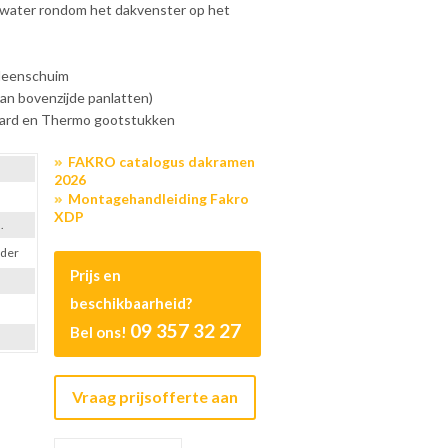
ekwater rondom het dakvenster op het
yleenschuim
aan bovenzijde panlatten)
aard en Thermo gootstukken
FAKRO catalogus dakramen
2026
Montagehandleiding Fakro
XDP
.
ader
Prijs en
beschikbaarheid?
09 357 32 27
Bel ons!
Vraag prijsofferte aan