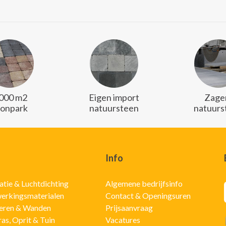
.000 m2
Eigen import
Zager
oonpark
natuursteen
natuurs
Info
latie & Luchtdichting
Algemene bedrijfsinfo
erkingsmaterialen
Contact & Openingsuren
eren & Wanden
Prijsaanvraag
ras, Oprit & Tuin
Vacatures