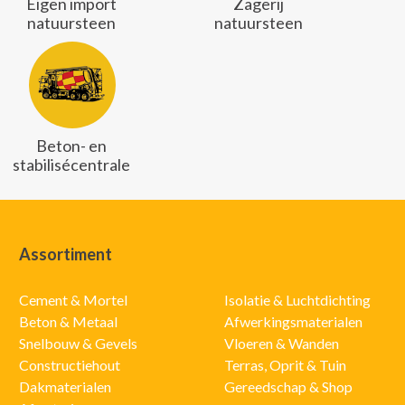
Eigen import
Zagerij
natuursteen
natuursteen
Beton- en
stabilisécentrale
Assortiment
Cement & Mortel
Isolatie & Luchtdichting
Beton & Metaal
Afwerkingsmaterialen
Snelbouw & Gevels
Vloeren & Wanden
Constructiehout
Terras, Oprit & Tuin
Dakmaterialen
Gereedschap & Shop