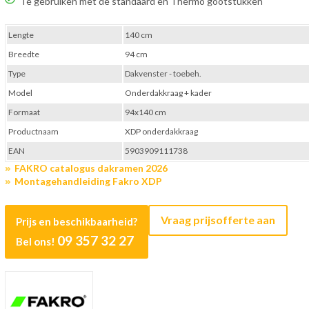
Te gebruiken met de standaard en Thermo gootstukken
Lengte
140 cm
Breedte
94 cm
Type
Dakvenster - toebeh.
Model
Onderdakkraag + kader
Formaat
94x140 cm
Productnaam
XDP onderdakkraag
EAN
5903909111738
FAKRO catalogus dakramen 2026
Montagehandleiding Fakro XDP
Vraag prijsofferte aan
Prijs en beschikbaarheid?
09 357 32 27
Bel ons!