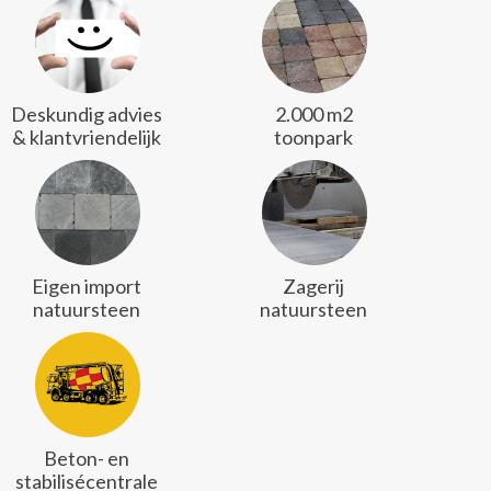
Deskundig advies
2.000 m2
& klantvriendelijk
toonpark
Eigen import
Zagerij
natuursteen
natuursteen
Beton- en
stabilisécentrale