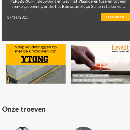
PERSBERICHT Bouwpunt en Gedimat Vlaanderen fuseren tot één
sterke groepering onder het Bouwpunt-logo Samen sterker vo ...
17/11/2025
LEES MEER
Onze troeven