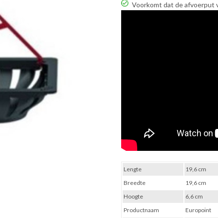
Voorkomt dat de afvoerput 
Lengte
19,6 cm
Breedte
19,6 cm
Hoogte
6,6 cm
Productnaam
Europoint