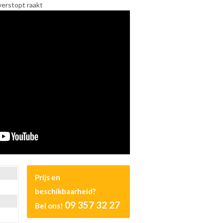
verstopt raakt
Prijs en
beschikbaarheid?
09 357 32 27
Bel ons!