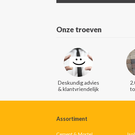
Onze troeven
Deskundig advies
2
& klantvriendelijk
t
Assortiment
Cement & Mortel
Iso