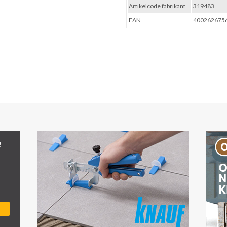
Artikelcode fabrikant
319483
EAN
400262675
!