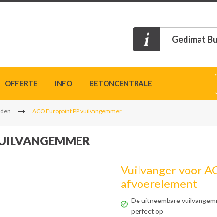
Gedimat Bu
OFFERTE
INFO
BETONCENTRALE
nden
ACO Europoint PP vuilvangemmer
VUILVANGEMMER
Vuilvanger voor 
afvoerelement
De uitneembare vuilvangemme
perfect op