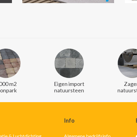
.000 m2
Eigen import
Zager
oonpark
natuursteen
natuurs
Info
latie & Luchtdichting
Algemene bedrijfsinfo