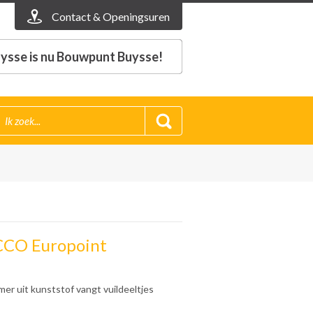
Contact & Openingsuren
ysse is nu Bouwpunt Buysse!
ACCO Europoint
r uit kunststof vangt vuildeeltjes