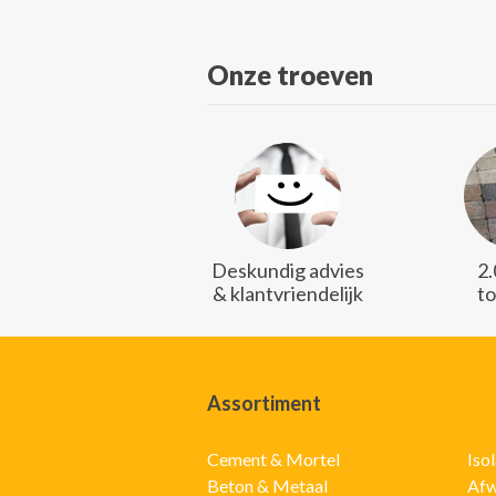
Onze troeven
Deskundig advies
2
& klantvriendelijk
t
Assortiment
Cement & Mortel
Iso
Beton & Metaal
Afw