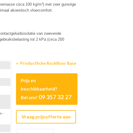
umemasse circa 100 kg/m³) met zeer gunstige
timaal akoestisch vloercomfort.
contactgeluidsisolatie van zwevende
ebruiksbelasting tot 2 kPa (circa 200
Productfiche Rockfloor Base
Prijs en
beschikbaarheid?
09 357 32 27
Bel ons!
n -
Vraag prijsofferte aan