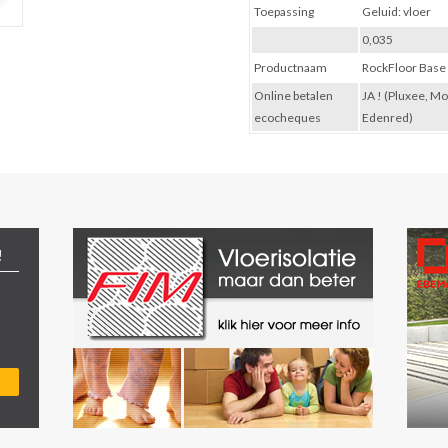
Toepassing
Geluid: vloer
0,035
Productnaam
RockFloor Base
Online betalen
JA ! (Pluxee, M
ecocheques
Edenred)
!