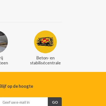
ij
Beton- en
teen
stabilisécentrale
Blijf op de hoogte