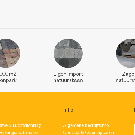
.000 m2
Eigen import
Zager
oonpark
natuursteen
natuurs
Info
latie & Luchtdichting
Algemene bedrijfsinfo
erkingsmaterialen
Contact & Openingsuren