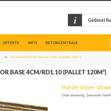
Gedimat Bu
OFFERTE
INFO
BETONCENTRALE
Rockwool RockFloor Base 4cm/Rd1.10 (pallet 120m²)
 BASE 4CM/RD1.10 (PALLET 120M²)
Harde stijve rotsw
Oude benaming: Zwevende VloerP