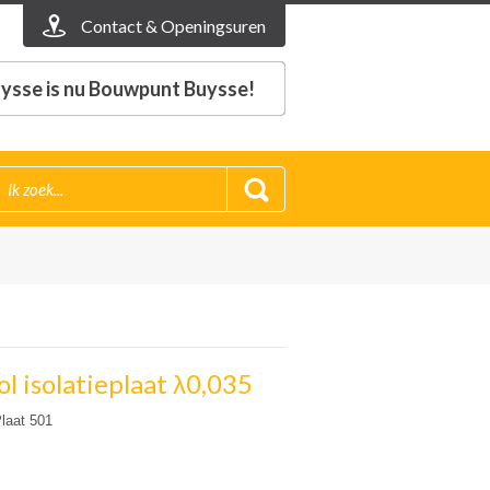
Contact & Openingsuren
ysse is nu Bouwpunt Buysse!
ol isolatieplaat λ0,035
laat 501