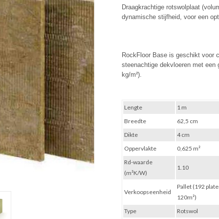
Draagkrachtige rotswolplaat (vol
dynamische stijfheid, voor een op
RockFloor Base is geschikt voor 
steenachtige dekvloeren met een g
kg/m²).
Lengte
1 m
Breedte
62,5 cm
Dikte
4 cm
Oppervlakte
0,625 m²
Rd-waarde
1.10
(m²K/W)
Pallet (192 plate
Verkoopseenheid
120m²)
Type
Rotswol