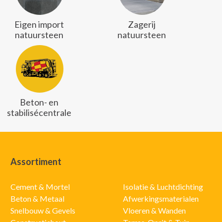
Eigen import
Zagerij
natuursteen
natuursteen
Beton- en
stabilisécentrale
Assortiment
Cement & Mortel
Isolatie & Luchtdichting
Beton & Metaal
Afwerkingsmaterialen
Snelbouw & Gevels
Vloeren & Wanden