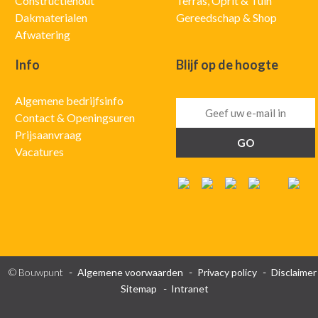
Constructiehout
Terras, Oprit & Tuin
Dakmaterialen
Gereedschap & Shop
Afwatering
Info
Blijf op de hoogte
Algemene bedrijfsinfo
Contact & Openingsuren
Prijsaanvraag
Vacatures
© Bouwpunt
Algemene voorwaarden
Privacy policy
Disclaimer
Sitemap
Intranet