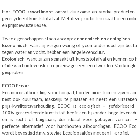
Het ECOO assortiment
omvat duurzame en sterke producten 
gerecycleerd kunststofafval. Met deze producten maakt u een mili
en prijsbewuste keuze.
Twee eigenschappen staan voorop:
economisch en ecologisch
.
Economisch
, want zij vergen weinig of geen onderhoud, zijn best
tegen water en vocht, hebben een lange levensduur.
Ecologisch
, want zij zijn gemaakt uit kunststofafval en kunnen op 
einde van hun levensloop opnieuw gerecycleerd worden. Van kringl
gesproken!
ECOO Ecolat
Een mooie afboording voor tuinpad, border, moestuin en vijverrand
best ook duurzaam, makkelijk te plaatsen en heeft een uitsteke
prijs-kwaliteitsverhouding. ECOO is ecologisch – gefabriceerd 
100% gerecycleerde kunststof, heeft een bijzonder lange levensd
en is recht of buigzaam; dus ideaal voor gebogen vormen. 
perfecte alternatief voor hardhouten afboordingen. ECOO Eco
wordt bevestigd d.m.v. stevige Ecopic paaltjes met een H-profiel.