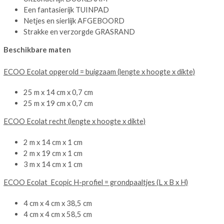
Een fantasierijk TUINPAD
Netjes en sierlijk AFGEBOORD
Strakke en verzorgde GRASRAND
Beschikbare maten
ECOO Ecolat opgerold = buigzaam (lengte x hoogte x dikte)
25 m x 14 cm x 0,7 cm
25 m x 19 cm x 0,7 cm
ECOO Ecolat
recht (lengte x hoogte x dikte)
2 m x 14 cm x 1 cm
2 m x 19 cm x 1 cm
3 m x 14 cm x 1 cm
ECOO Ecolat Ecopic H-profiel = grondpaaltjes (L x B x H)
4 cm x 4 cm x 38,5 cm
4 cm x 4 cm x 58,5 cm