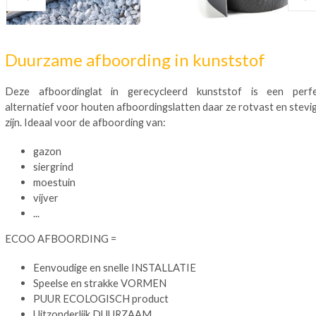
Duurzame afboording in kunststof
Deze afboordinglat in gerecycleerd kunststof is een perf
alternatief voor houten afboordingslatten daar ze rotvast en stevi
zijn. Ideaal voor de afboording van:
gazon
siergrind
moestuin
vijver
...
ECOO AFBOORDING =
Eenvoudige en snelle INSTALLATIE
Speelse en strakke VORMEN
PUUR ECOLOGISCH product
Uitzonderlijk DUURZAAM