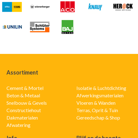
Assortiment
Cement & Mortel
Isolatie & Luchtdichting
Beton & Metaal
Afwerkingsmaterialen
Snelbouw & Gevels
Vloeren & Wanden
Constructiehout
Terras, Oprit & Tuin
Dakmaterialen
Gereedschap & Shop
Afwatering