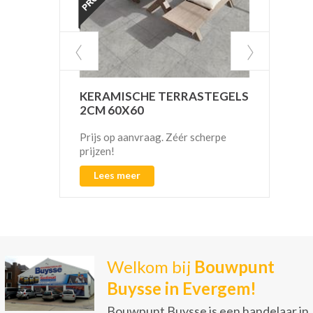
KERAMISCHE TERRASTEGELS
VAN
2CM 60X60
CO2
Prijs op aanvraag. Zéér scherpe
prijzen!
Lees meer
L
Welkom bij
Bouwpunt
Buysse in Evergem!
Bouwpunt Buysse is een handelaar in