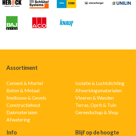
Assortiment
Cement & Mortel
Isolatie & Luchtdichting
Beton & Metaal
Afwerkingsmaterialen
Snelbouw & Gevels
Vloeren & Wanden
Constructiehout
Terras, Oprit & Tuin
Dakmaterialen
Gereedschap & Shop
Afwatering
Info
Blijf op de hoogte